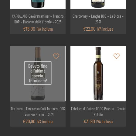
CAPOALAGO Gewürztraminer – Trentino
Chardonnay – Langhe DOC – La Biòca –
DOP – Madonna delle Vittorie – 2023
2021
€
18,90
€
22,00
IVA inclusa
IVA inclusa
Bevuto fino
all'ultima
goccia.
Terminato!
Derthona – Timorasso Colli Tortonesi DOC
Erbaluce di Caluso DOCG Passito – Tenuta
– Voerzio Martini – 2021
Roletto
€
20,90
€
31,90
IVA inclusa
IVA inclusa