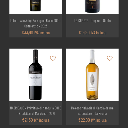
Lafóa – Alto Adige Sauvignon Blanc DOC –
LE CREETE – Lugana – Ottella
Colterenzio – 2023
€
33,90
€
19,90
IVA inclusa
IVA inclusa
MADRIGALE – Primitivo di Manduria DOCG
Melesco Malvasia di Candia da uve
– Produttori di Manduria – 2021
stramature – La Pruina
€
21,50
€
22,90
IVA inclusa
IVA inclusa