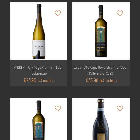
HARRER – Alto Adige Riesling – DOC –
Lafóa – Alto Adige Gewürztraminer DOC –
Colterenzio
Colterenzio- 2022
€
23,90
€
33,90
IVA inclusa
IVA inclusa