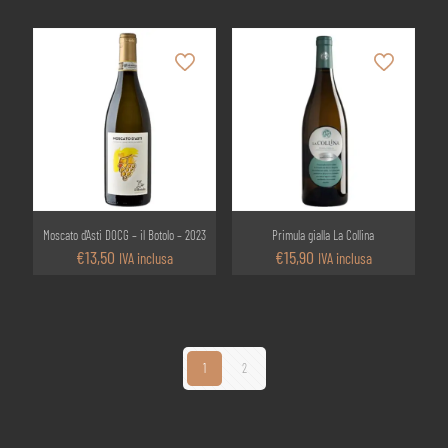
Moscato d’Asti DOCG – il Botolo – 2023
Primula gialla La Collina
€
13,50
€
15,90
IVA inclusa
IVA inclusa
1
2