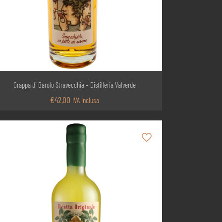
Grappa di Barolo Stravecchia – Distilleria Valverde
€
42,00
IVA inclusa