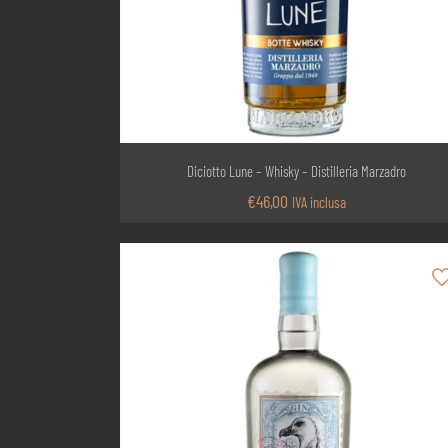
Diciotto Lune – Whisky – Distilleria Marzadro
€
46,00
IVA inclusa