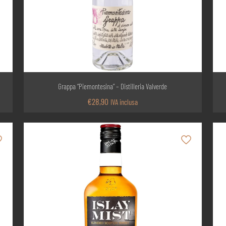
Grappa “Piemontesina” – Distilleria Valverde
€
28,90
IVA inclusa