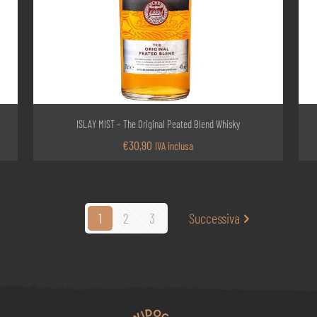
ISLAY MIST – The Original Peated Blend Whisky
€
30,90
IVA inclusa
1
2
3
Successiva