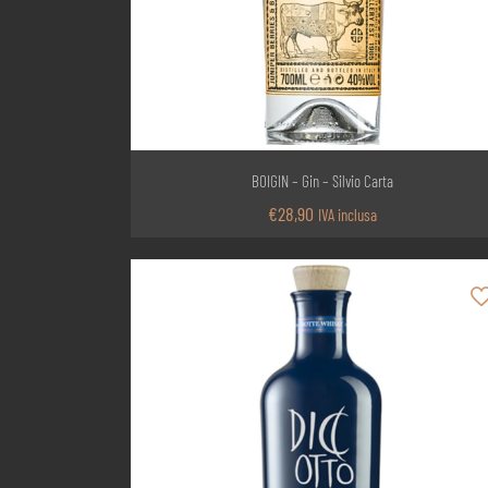
BOIGIN – Gin – Silvio Carta
€
28,90
IVA inclusa