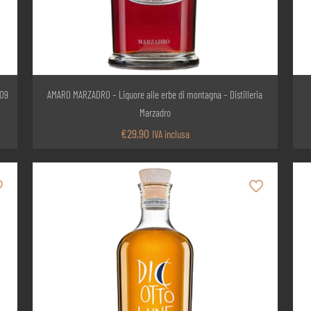
009
AMARO MARZADRO – Liquore alle erbe di montagna – Distilleria
Marzadro
€
29,90
IVA inclusa