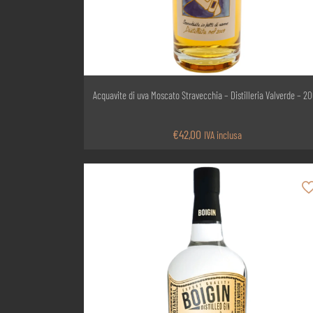
Acquavite di uva Moscato Stravecchia – Distilleria Valverde – 2
€
42,00
IVA inclusa