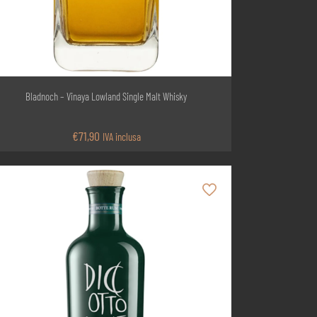
Bladnoch – Vinaya Lowland Single Malt Whisky
€
71,90
IVA inclusa