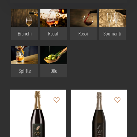
Bianchi
Rosati
Rossi
Spumanti
Olio
Spirits