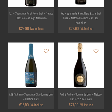
137 – Spumante Pinot Nero Brut – Metodo
145 – Spumante Pinot Nero Extra Brut
Classico – Az. Agr. Manuelina
Rosé – Metodo Classico – Az. Agr.
Manuelina
€
29,90
€
29,90
IVA inclusa
IVA inclusa
ADEMAR Vino Spumante Chardonnay Brut
Andrè Andrè – Spumante Brut – Metodo
– Cantine Patrì
Classico Millesimato
€
15,90
€
27,90
IVA inclusa
IVA inclusa