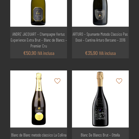
ANDRE’ JACQUART – Champagne Vertus
ARTURO – Spumante Motodo Classico Pas
Experience Extra Brut – Blanc de Blancs –
Dosé – Cantina Arturo Bersano – 2016
Premier Cru
€
50,90
€
35,90
IVA inclusa
IVA inclusa
Blanc de Blanc metodo classico La Collina
Blanc De Blancs Brut – Ottella