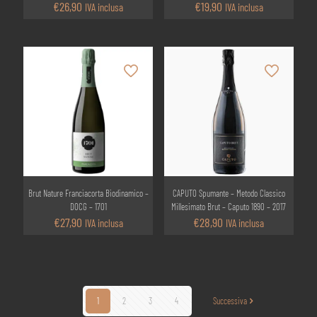
€
26,90
€
19,90
IVA inclusa
IVA inclusa
Brut Nature Franciacorta Biodinamico –
CAPUTO Spumante – Metodo Classico
DOCG – 1701
Millesimato Brut – Caputo 1890 – 2017
€
27,90
€
28,90
IVA inclusa
IVA inclusa
1
2
3
4
Successiva