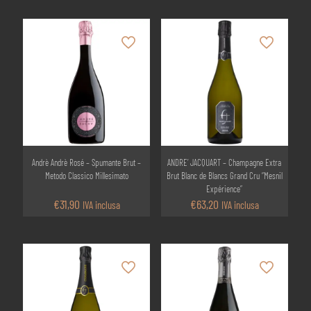
Andrè Andrè Rosé – Spumante Brut –
ANDRE’ JACQUART – Champagne Extra
Metodo Classico Millesimato
Brut Blanc de Blancs Grand Cru “Mesnil
Expérience”
€
31,90
€
63,20
IVA inclusa
IVA inclusa