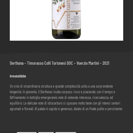
Derthona – Timorasso Colli Tortonesi DOC – Voerzio Martini – 2021
Irresistibile
Un vino di straordinaria struttura e grande complessità unita a una sorprendente
longevità. In gioventù, il Derthona risulta corposo, ricco e piacevole; con il tempo e
l’affinamento in bottiglia emergeranno note di notevole interesse, ricercatezza, ed
equilibrio. Le delicate note di idrocarburo si sposano molto bene con gli intensi sentori
agrumati e floreali. Al palato è sapido e generoso, dotato di un finale pulito e persistente.