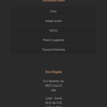
Assistenza Cliente
Ordini
Dettagli account
Indirizzi
Metodi di pagamento
Password dimenticata
Orari Negozio
Via 4 Novembre, 14a,
26013 Crema CR
Italia
Lunedì - Venerdì
09:00 alle 13:00