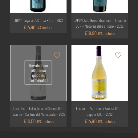
LIBIAM Lugana DOC – La Rifra – 2023
CAPOALAGO Gewürztraminer – Trentino
€
14,90
DOP – Madonna delle Vittorie – 2023
IVA inclusa
€
18,90
IVA inclusa
Bevuto fino
all'ultima
goccia.
Terminato!
Lucia Est – Falanghina del Sannio DOC
Fescine – Asprinio di Aversa DOC –
Taburno – Cantine del Maresciallo – 2022
Caputo 1890 – 2022
€
10,50
€
14,80
IVA inclusa
IVA inclusa