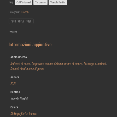
Tag:
Colli Tortonesi
Timorasso
Voerzio Martini
Categoria:
Bianchi
SKU:
VOMATIMO21
Esaurito
Informazioni aggiuntive
Abbinamento
Antipasti di pesce
,
Da provare con una delicata tartara di manzo.
,
Formaggi erborinati
,
Secondi piatti a base di pesce
Annata
2021
Cantina
Voerzio Martini
Colore
Giallo paglierino intenso