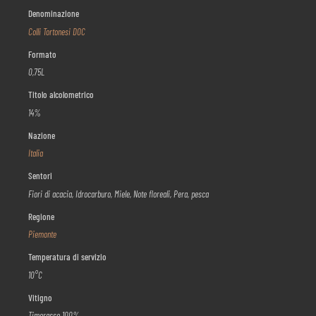
Denominazione
Colli Tortonesi DOC
Formato
0,75L
Titolo alcolometrico
14%
Nazione
Italia
Sentori
Fiori di acacia, Idrocarburo, Miele, Note floreali, Pera, pesca
Regione
Piemonte
Temperatura di servizio
10°C
Vitigno
Timorasso 100%