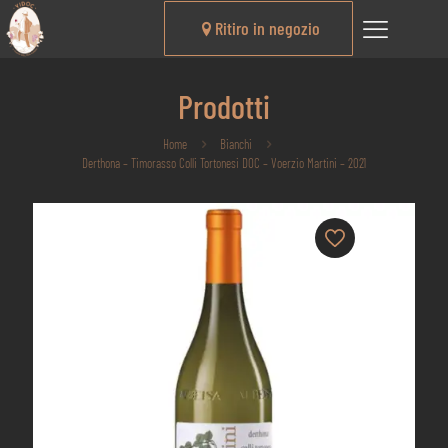
Ritiro in negozio
Prodotti
Home
Bianchi
Derthona – Timorasso Colli Tortonesi DOC – Voerzio Martini – 2021