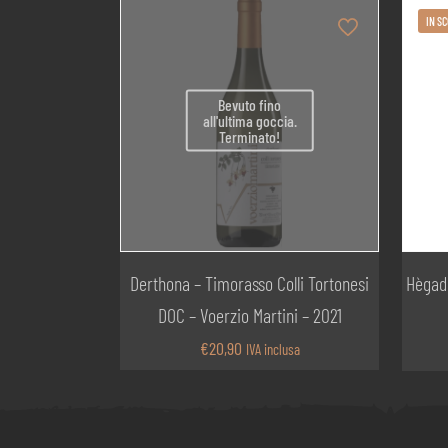
IN S
Bevuto fino
all'ultima goccia.
Terminato!
Derthona – Timorasso Colli Tortonesi
Hègadi
DOC – Voerzio Martini – 2021
€
20,90
IVA inclusa