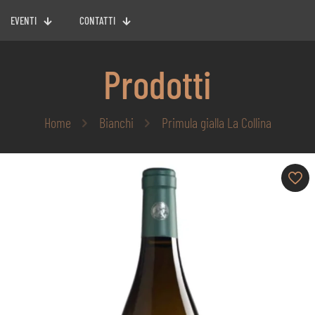
EVENTI
CONTATTI
Prodotti
Home
Bianchi
Primula gialla La Collina