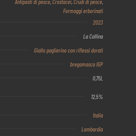
Antipasti di pesce
,
Crostacei
,
Crudi di pesce
,
Formaggi erborinati
2023
La Collina
Giallo paglierino con riflessi dorati
bregamasca IGP
0,75L
12,5%
Italia
Lombardia