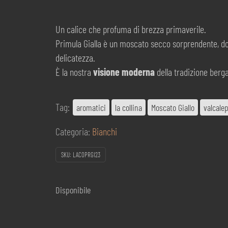
Un calice che profuma di brezza primaverile.
Primula Gialla è un moscato secco sorprendente, do
delicatezza.
È la nostra
visione moderna
della tradizione ber
Tag:
aromatici
la collina
Moscato Giallo
valcalep
Categoria:
Bianchi
SKU:
LACOPRGI23
Disponibile