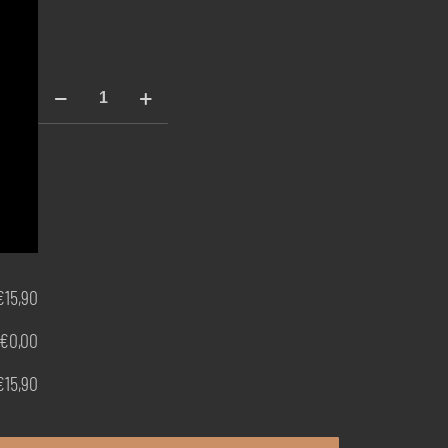
Primula
gialla
La
Collina
quantità
€
15,90
€
0,00
€
15,90