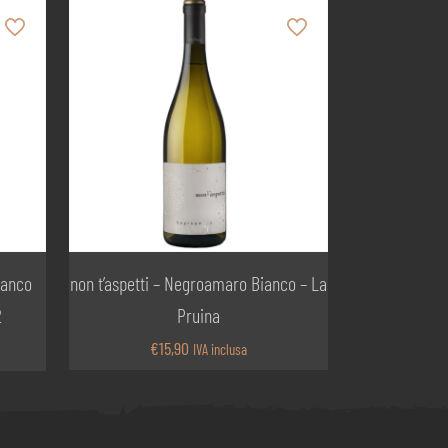
ianco
non t’aspetti – Negroamaro Bianco – La
2
Pruina
€
15,90
IVA inclusa