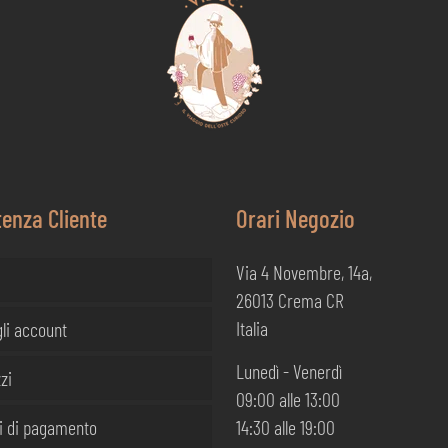
€18,90.
€17,90.
€11,20.
€10,00.
tenza Cliente
Orari Negozio
Via 4 Novembre, 14a,
26013 Crema CR
Italia
li account
Lunedì - Venerdì
zi
09:00 alle 13:00
i di pagamento
14:30 alle 19:00