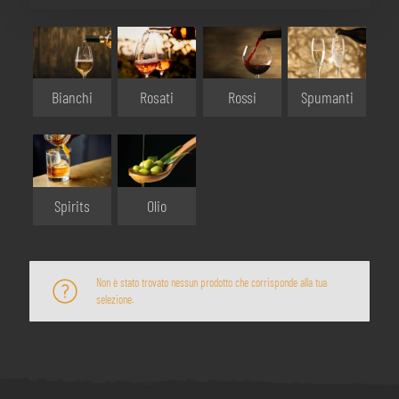
Bianchi
Rosati
Rossi
Spumanti
Olio
Spirits
Non è stato trovato nessun prodotto che corrisponde alla tua
selezione.