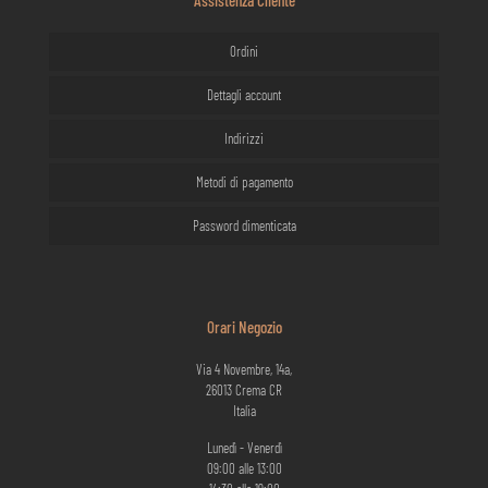
Assistenza Cliente
Ordini
Dettagli account
Indirizzi
Metodi di pagamento
Password dimenticata
Orari Negozio
Via 4 Novembre, 14a,
26013 Crema CR
Italia
Lunedì - Venerdì
09:00 alle 13:00