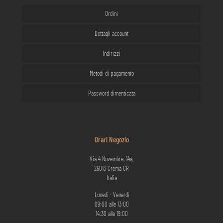
Ordini
Dettagli account
Indirizzi
Metodi di pagamento
Password dimenticata
Orari Negozio
Via 4 Novembre, 14a,
26013 Crema CR
Italia
Lunedì - Venerdì
09:00 alle 13:00
14:30 alle 19:00