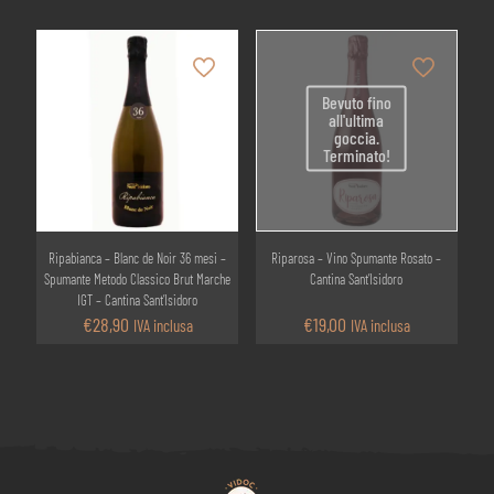
Bevuto fino
all'ultima
goccia.
Terminato!
Ripabianca – Blanc de Noir 36 mesi –
Riparosa – Vino Spumante Rosato –
Spumante Metodo Classico Brut Marche
Cantina Sant’Isidoro
IGT – Cantina Sant’Isidoro
€
28,90
€
19,00
IVA inclusa
IVA inclusa