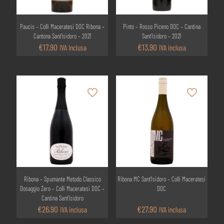
Paucis – Colli Maceratesi DOC Ribona –
Pinto – Rosso Piceno DOC – Cantina
Cantona Sant’Isidoro – 2021
Sant’Isidoro – 2021
€
17,90
€
13,90
IVA inclusa
IVA inclusa
Ribona – Spumante Metodo Classico
Ribona MC Sant’Isidoro – Colli Maceratesi
Dosaggio Zero – Colli Maceratesi DOC –
DOC
Cantina Sant’Isidoro
€
26,90
€
27,90
IVA inclusa
IVA inclusa