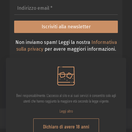
Non inviamo spam! Leggi la nostra
Informativa
sulla privacy
per avere maggiori informazioni.
Bevi responsabilmente. L'accesso al sito e ai suoi servizi è consentito solo agli
utenti che hanno raggiunto la maggiore età secondo la legge vigente.
Leggi altro
IL VIAGGIO DELL'OSTE CURIOSO S.r.l. - 2026 © Tutti i diritti riservati.
Dichiaro di avere 18 anni
Sede Legale: Via 4 Novembre 14a, 26013 Crema (CR) | P.IVA: 01801880194 | SDI: