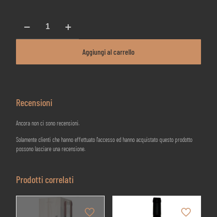
Pinto
-
Rosso
Piceno
Aggiungi al carrello
DOC
-
Cantina
Sant'Isidoro
-
Recensioni
2021
quantità
Ancora non ci sono recensioni.
Solamente clienti che hanno effettuato l'accesso ed hanno acquistato questo prodotto
possono lasciare una recensione.
Prodotti correlati