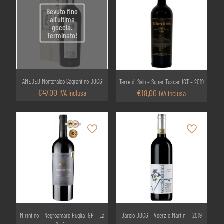
Bevuto fino
all'ultima
goccia.
Terminato!
AMEDEO Montefalco Sagrantino DOCG
Terre di Salu – Super Tuscan IGT – 2019
€
47,00
€
18,00
IVA inclusa
IVA inclusa
Mirintino – Negroamaro Puglia IGP – La
Barolo DOCG – Voerzio Martini – 2019