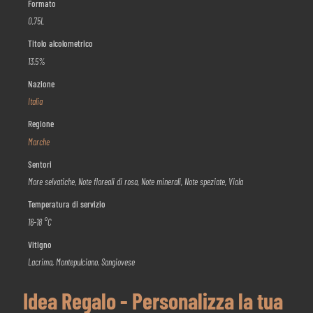
Formato
0,75L
Titolo alcolometrico
13.5%
Nazione
Italia
Regione
Marche
Sentori
More selvatiche, Note floreali di rosa, Note minerali, Note speziate, Viola
Temperatura di servizio
16-18 °C
Vitigno
Lacrima, Montepulciano, Sangiovese
Idea Regalo - Personalizza la tua