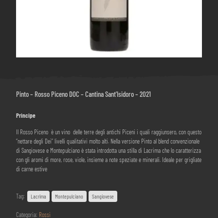
Pinto – Rosso Piceno DOC – Cantina Sant’Isidoro – 2021
Principe
Il Rosso Piceno è un vino delle terre degli antichi Piceni i quali raggiunsero, con questo
“nettare degli Dei” livelli qualitativi molto alti. Nella versione Pinto al blend convenzionale
di Sangiovese e Montepulciano è stata introdotta una stilla di Lacrima che lo caratterizza
con gli aromi di more, rose, viole, insieme a note speziate e minerali. Ideale per grigliate
di carne estive
Tag:
Lacrima
Montepulciano
Sangiovese
Categoria:
Rossi