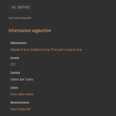
SKU:
SANTPINT21
Solo 2 pezzi disponibili
Informazioni aggiuntive
Abbinamento
Antipasti di terra
,
Grigliate di carne
,
Primi piatti al sugo di carne
Annata
2021
Cantina
Cantina Sant' Isidoro
Colore
Rosso rubino intenso
Denominazione
Rosso Piceno DOC