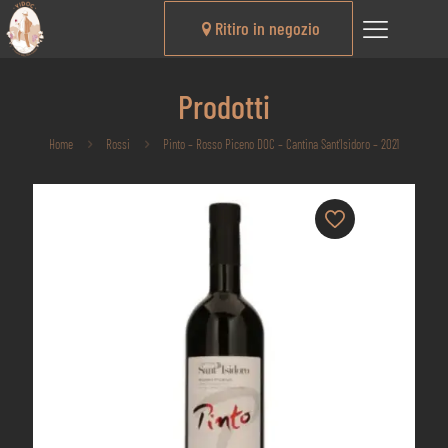
Ritiro in negozio
Prodotti
Home
Rossi
Pinto – Rosso Piceno DOC – Cantina Sant’Isidoro – 2021