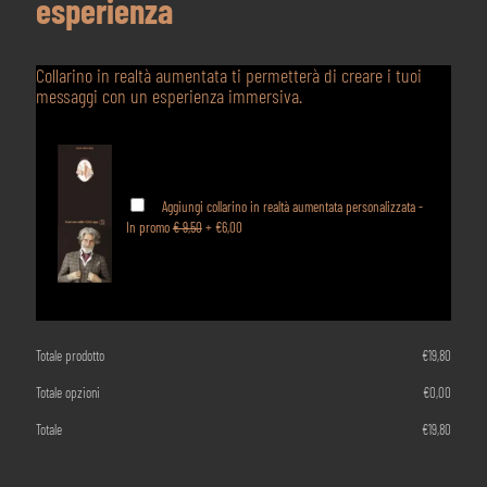
esperienza
Collarino in realtà aumentata ti permetterà di creare i tuoi
messaggi con un esperienza immersiva.
Aggiungi collarino in realtà aumentata personalizzata -
In promo
€ 9,50
+
€6,00
Totale prodotto
€
19,80
Totale opzioni
€
0,00
Totale
€
19,80
LIMONELLO