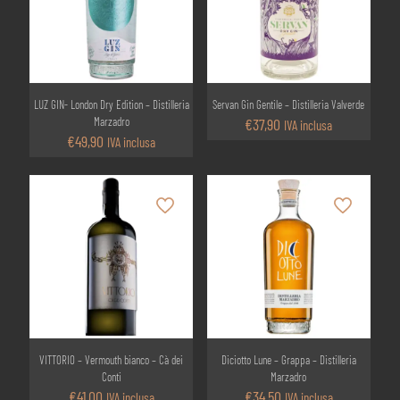
LUZ GIN- London Dry Edition – Distilleria
Servan Gin Gentile – Distilleria Valverde
Marzadro
€
37,90
IVA inclusa
€
49,90
IVA inclusa
VITTORIO – Vermouth bianco – Cà dei
Diciotto Lune – Grappa – Distilleria
Conti
Marzadro
€
41,00
€
34,50
IVA inclusa
IVA inclusa