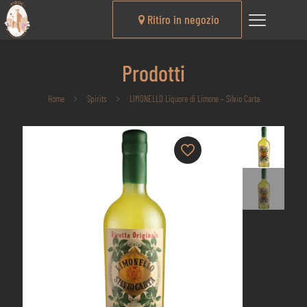
Ritiro in negozio
Prodotti
Home
Spirits
LIMONELLO Liquore di Limone – Silvio Carta