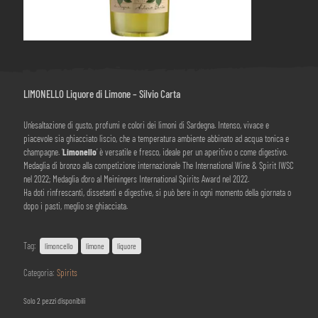
LIMONELLO Liquore di Limone – Silvio Carta
Un’esaltazione di gusto, profumi e colori dei limoni di Sardegna. Intenso, vivace e
piacevole sia ghiacciato liscio, che a temperatura ambiente abbinato ad acqua tonica e
champagne. ‘
Limonello
‘ è versatile e fresco, ideale per un aperitivo o come digestivo.
Medaglia di bronzo alla competizione internazionale The International Wine & Spirit IWSC
nel 2022; Medaglia d’oro al Meiningers International Spirits Award nel 2022.
Ha doti rinfrescanti, dissetanti e digestive, si può bere in ogni momento della giornata o
dopo i pasti, meglio se ghiacciata.
Tag:
limoncello
limone
liquore
Categoria:
Spirits
Solo 2 pezzi disponibili