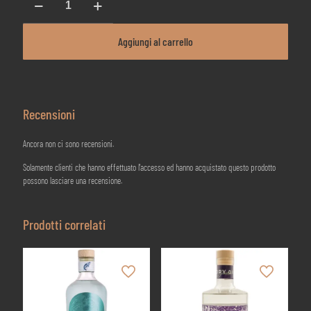
Liquore
di
Limone
Aggiungi al carrello
-
Silvio
Carta
quantità
Recensioni
Ancora non ci sono recensioni.
Solamente clienti che hanno effettuato l'accesso ed hanno acquistato questo prodotto
possono lasciare una recensione.
Prodotti correlati