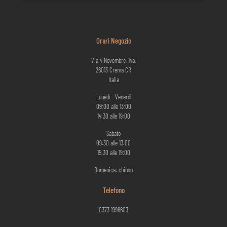
Orari Negozio
Via 4 Novembre, 14a,
26013 Crema CR
Italia
Lunedì - Venerdì
09:00 alle 13:00
14:30 alle 19:00
Sabato
09:30 alle 13:00
15:30 alle 19:00
Domenica: chiuso
Telefono
0373 1996603