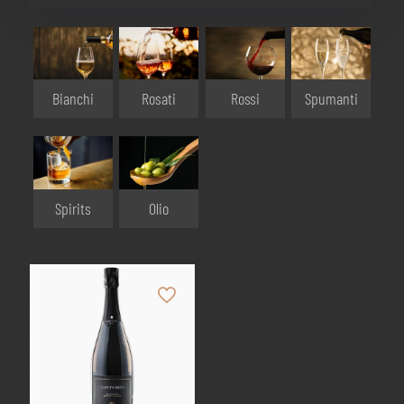
Bianchi
Rosati
Rossi
Spumanti
Olio
Spirits