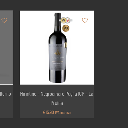
lturno
Mirintino – Negroamaro Puglia IGP – La
Pruina
€
15,90
IVA inclusa