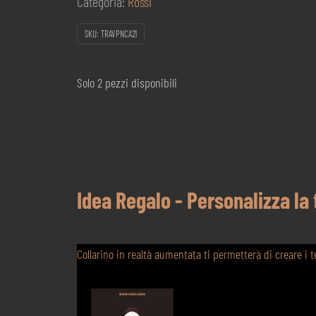
Categoria:
Rossi
SKU:
TRAVPNCA21
Solo 2 pezzi disponibili
Idea Regalo - Personalizza la
Collarino in realtà aumentata ti permetterà di creare i