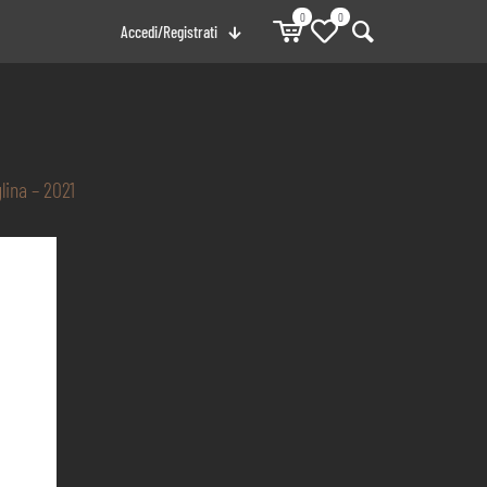
0
0
Accedi/Registrati
lina – 2021