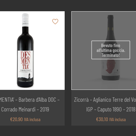
Bevuto fino
all'ultima goccia.
Terminato!
ENTIA’ – Barbera d’Alba DOC –
Zicorrà – Aglianico Terre del Vo
Corrado Meinardi – 2019
IGP – Caputo 1890 – 2018
€
20,90
€
30,10
IVA inclusa
IVA inclusa