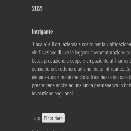
2021
Intrigante
“Casaia” è il cru aziendale scelto per la vinificazion
vinificazione di uve in leggera sovramaturazione pro
bassa produzione a ceppo e un paziente affinamento
consentono di ottenere un vino molto intrigante. Ca
eleganza, esprime al meglio la freschezza dei caratte
presta bene anche ad una lunga permanenza in botti
l’evoluzione negli anni.
Tag:
Pinot Nero