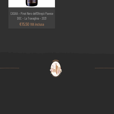
CASAIA – Pinot Nero dell’Oltrepò Pavese
DOC – La Travaglina – 2021
€
15,50
IVA inclusa