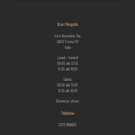
Orari Negozio
Via 4 Novembre, 14a,
26013 Crema CR
Italia
Lunedì - Venerdì
09:00 alle 13:00
14:30 alle 19:00
Sabato
09:30 alle 13:00
15:30 alle 19:00
Domenica: chiuso
Telefono
0373 1996603