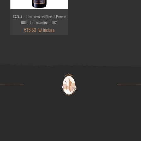
CASAIA – Pinot Nero dell’Oltrepò Pavese
DOC – La Travaglina – 2021
€
15,50
IVA inclusa