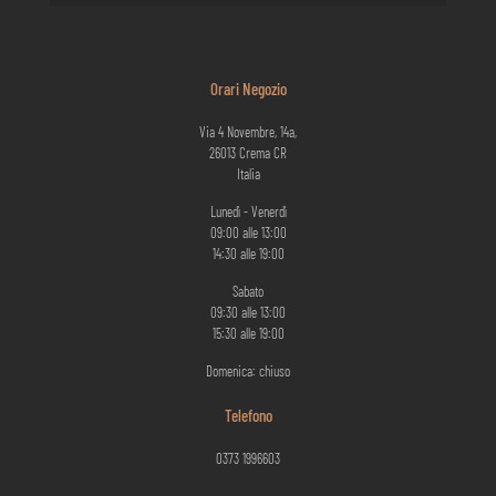
Orari Negozio
Via 4 Novembre, 14a,
26013 Crema CR
Italia
Lunedì - Venerdì
09:00 alle 13:00
14:30 alle 19:00
Sabato
09:30 alle 13:00
15:30 alle 19:00
Domenica: chiuso
Telefono
0373 1996603