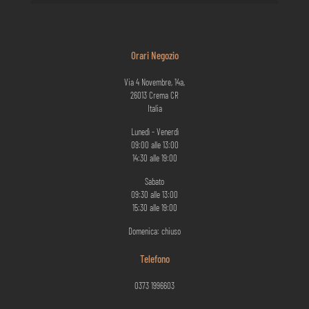
Orari Negozio
Via 4 Novembre, 14a,
26013 Crema CR
Italia
Lunedì - Venerdì
09:00 alle 13:00
14:30 alle 19:00
Sabato
09:30 alle 13:00
15:30 alle 19:00
Domenica: chiuso
Telefono
0373 1996603