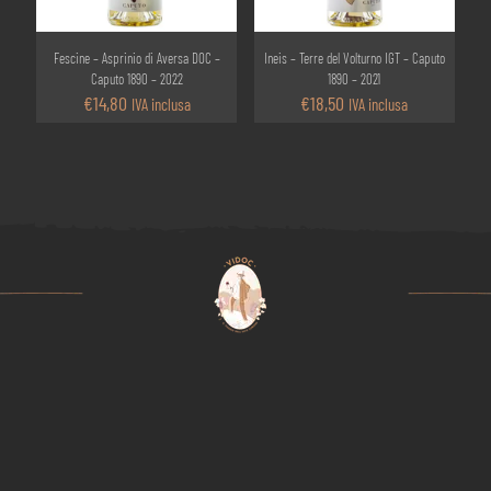
Fescine – Asprinio di Aversa DOC –
Ineis – Terre del Volturno IGT – Caputo
Caputo 1890 – 2022
1890 – 2021
€
14,80
€
18,50
IVA inclusa
IVA inclusa