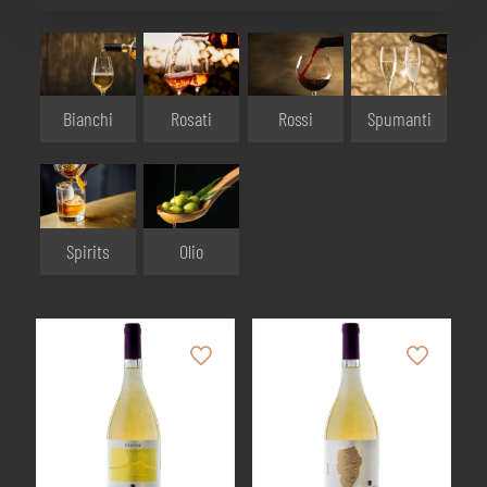
Bianchi
Rosati
Rossi
Spumanti
Olio
Spirits