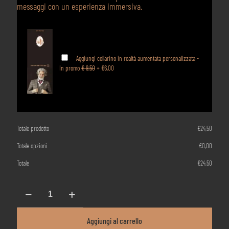
messaggi con un esperienza immersiva.
Aggiungi collarino in realtà aumentata personalizzata -
In promo
€ 9,50
+
€6,00
Totale prodotto
€
24,50
Totale opzioni
€
0,00
Totale
€
24,50
ROMEO
-
Passito
Bianco
Aggiungi al carrello
-