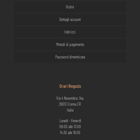
Ordini
Dettagli account
Indirizzi
Metodi di pagamento
Password dimenticata
Orari Negozio
Via 4 Novembre, 14a,
26013 Crema CR
Italia
Lunedì - Venerdì
09:00 alle 13:00
14:30 alle 19:00