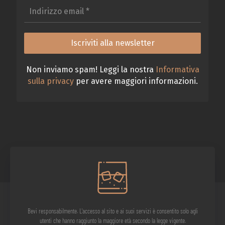
Non inviamo spam! Leggi la nostra
Informativa
sulla privacy
per avere maggiori informazioni.
IL VIAGGIO DELL'OSTE CURIOSO S.r.l. - 2026 © Tutti i diritti riservati.
Bevi responsabilmente. L'accesso al sito e ai suoi servizi è consentito solo agli
Sede Legale: Via 4 Novembre 14a, 26013 Crema (CR) | P.IVA: 01801880194 | SDI:
utenti che hanno raggiunto la maggiore età secondo la legge vigente.