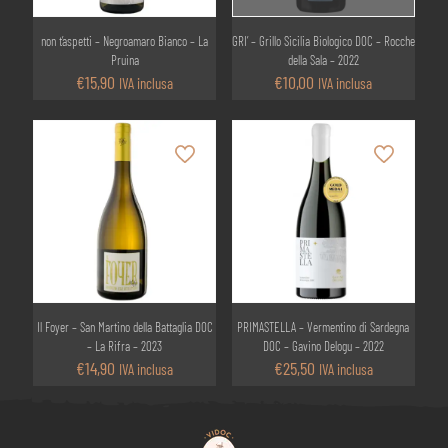
non t’aspetti – Negroamaro Bianco – La
GRI’ – Grillo Sicilia Biologico DOC – Rocche
Pruina
della Sala – 2022
€
15,90
€
10,00
IVA inclusa
IVA inclusa
Il Foyer – San Martino della Battaglia DOC
PRIMASTELLA – Vermentino di Sardegna
– La Rifra – 2023
DOC – Gavino Delogu – 2022
€
14,90
€
25,50
IVA inclusa
IVA inclusa