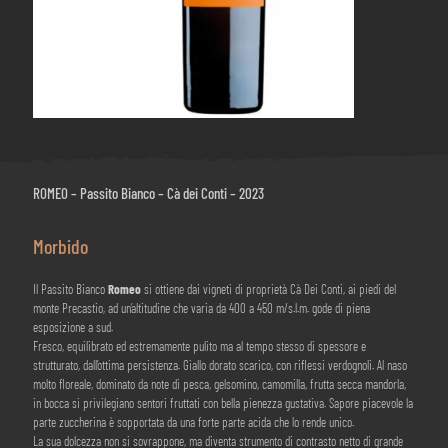
ROMEO – Passito Bianco – Cà dei Conti – 2023
Morbido
Il Passito Bianco
Romeo
si ottiene dai vigneti di proprietà Cà Dei Conti, ai piedi del
monte Precastio, ad un’altitudine che varia da 400 a 450 m/s.l.m. gode di piena
esposizione a sud.
Fresco, equilibrato ed estremamente pulito ma al tempo stesso di spessore e
strutturato, dall’ottima persistenza. Giallo dorato scarico, con riflessi verdognoli. Al naso
molto floreale, dominato da note di pesca, gelsomino, camomilla, frutta secca mandorla,
in bocca si privilegiano sentori fruttati con bella pienezza gustativa. Sapore piacevole la
parte zuccherina è sopportata da una forte parte acida che lo rende unico.
La sua dolcezza non si sovrappone, ma diventa strumento di contrasto netto di grande