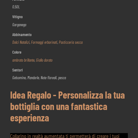
0,50L
Vitigno
Garganega
Abbinamento
Dolci Natalizi
,
Formaggi erborinati
,
Pasticceria secca
Colore
ambrato brillante
,
Giallo dorato
Sentori
Gelsomino, Mandorle, Note floreali, pesca
Idea Regalo - Personalizza la tua
bottiglia con una fantastica
esperienza
Collarino in realtà aumentata ti permetterà di creare i tuoi