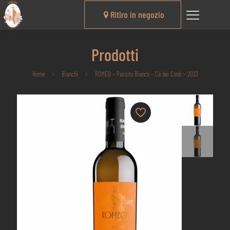
Ritiro in negozio
Prodotti
Home
Bianchi
ROMEO – Passito Bianco – Cà dei Conti – 2023