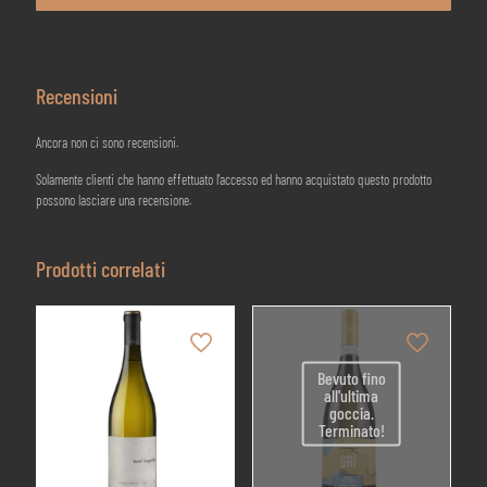
Cà
dei
Conti
-
Recensioni
2023
quantità
Ancora non ci sono recensioni.
Solamente clienti che hanno effettuato l'accesso ed hanno acquistato questo prodotto
possono lasciare una recensione.
Prodotti correlati
Bevuto fino
all'ultima
goccia.
Terminato!