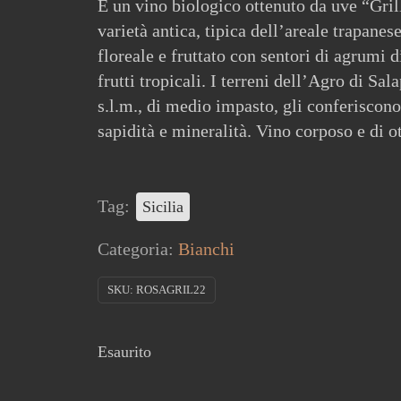
È un vino biologico ottenuto da uve “Gril
varietà antica, tipica dell’areale trapanes
floreale e fruttato con sentori di agrumi di
frutti tropicali. I terreni dell’Agro di Sa
s.l.m., di medio impasto, gli conferiscono
sapidità e mineralità. Vino corposo e di o
Tag:
Sicilia
Categoria:
Bianchi
SKU:
ROSAGRIL22
Esaurito