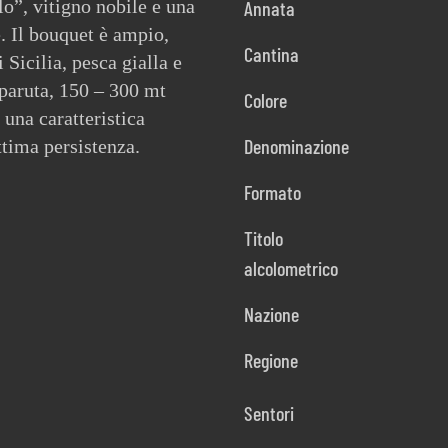
lo”, vitigno nobile e una
Annata
e. Il bouquet è ampio,
Cantina
 Sicilia, pesca gialla e
laparuta, 150 – 300 mt
Colore
 una caratteristica
Denominazione
ttima persistenza.
Formato
Titolo
alcolometrico
Nazione
Regione
Sentori