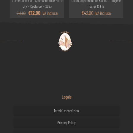
Cuvée Concerto – Spumante Rosé Extra
Champagne Blanc de Blancs – Diogène
Dry – Costaruél – 2023
Tissier & Fils
Il
Il
€
12,00
€
42,00
IVA inclusa
IVA inclusa
€
13,00
prezzo
prezzo
originale
attuale
era:
è:
€13,00.
€12,00.
Legale
Termini e condizioni
Privacy Policy