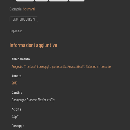
Categoria:
Spumanti
SKU:
DIOGCURE19
Disponibile
Informazioni aggiuntive
Abbinamento
Aragosta
,
Crostacei
,
Formaggi a pasta molla
,
Pesce
,
Risotti
,
Salmone affumicato
Annata
2019
Cantina
Champagne Diogène Tissier et Fils
Acidità
4,3g/l
Dosaggio