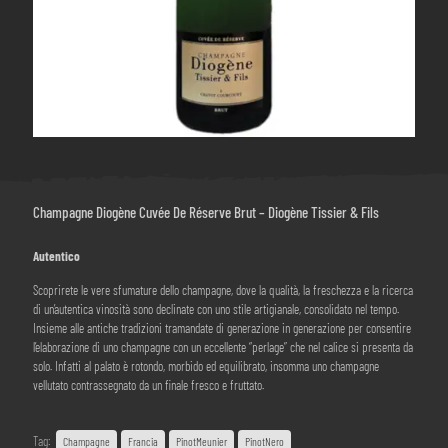
Champagne Diogène Cuvée De Réserve Brut – Diogène Tissier & Fils
Autentico
Scoprirete le vere sfumature dello champagne, dove la qualità, la freschezza e la ricerca
di un’autentica vinosità sono declinate con uno stile artigianale, consolidato nel tempo.
Insieme alle antiche tradizioni tramandate di generazione in generazione per consentire
l’elaborazione di uno champagne con un eccellente “perlage” che nel calice si presenta da
solo. Infatti al palato è rotondo, morbido ed equilibrato, insomma uno champagne
vellutato contrassegnato da un finale fresco e fruttato.
Tag:
Champagne
Francia
PinotMeunier
PinotNero