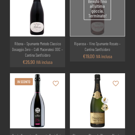
Bevuto fino
all'ultima
goccia.
Terminato!
Ribona – Spumante Metodo Classico
Riparosa – Vino Spumante Rosato –
Dosaggio Zero – Colli Maceratesi DOC –
Cantina Sant’Isidoro
Cantina Sant’Isidoro
€
19,00
IVA inclusa
€
26,90
IVA inclusa
IN SCONTO