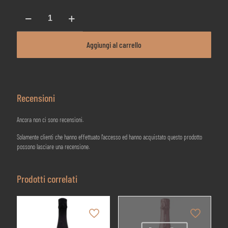
Champagne
Diogène
Cuvée
De
Aggiungi al carrello
Réserve
Brut
-
Diogène
Tissier
Recensioni
&
Fils
quantità
Ancora non ci sono recensioni.
Solamente clienti che hanno effettuato l'accesso ed hanno acquistato questo prodotto
possono lasciare una recensione.
Prodotti correlati