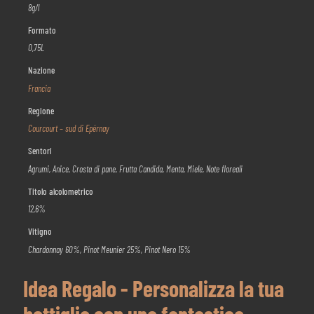
8g/l
Formato
0,75L
Nazione
Francia
Regione
Courcourt – sud di Epérnay
Sentori
Agrumi, Anice, Crosta di pane, Frutta Candida, Menta, Miele, Note floreali
Titolo alcolometrico
12,6%
Vitigno
Chardonnay 60%, Pinot Meunier 25%, Pinot Nero 15%
Idea Regalo - Personalizza la tua
bottiglia con una fantastica