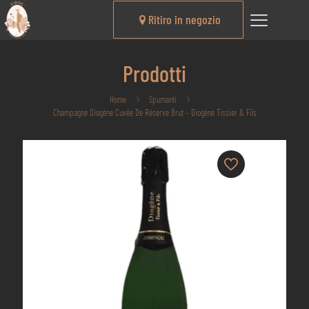
Ritiro in negozio
Prodotti
Home
Spumanti
Champagne Diogène Cuvée De Réserve Brut – Diogène Tissier & Fils