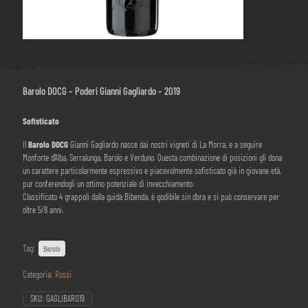
Barolo DOCG – Poderi Gianni Gagliardo – 2019
Sofisticato
Il
Barolo DOCG
Gianni Gagliardo nasce dai nostri vigneti di La Morra, e a seguire
Monforte d’Alba, Serralunga, Barolo e Verduno. Questa combinazione di posizioni gli dona
un carattere particolarmente espressivo e piacevolmente sofisticato già in giovane età,
pur conferendogli un ottimo potenziale di invecchiamento.
C
lassificato 4 grappoli dalla guida Bibenda, è godibile sin d’ora e si può conservare per
oltre 5/8 anni.
Tag:
Barolo
Categoria:
Rossi
SKU:
GAGLIBARO19