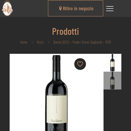
Ritiro in negozio
Prodotti
Home
Rossi
Barolo DOCG – Poderi Gianni Gagliardo – 2019