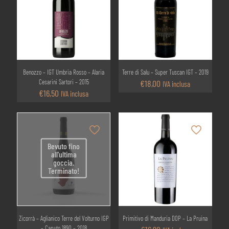
Benozzo – IGT Umbria Rosso – Alaria
Terre di Salu – Super Tuscan IGT – 2019
Cesarini Sartori – 2015
€
18,00
IVA inclusa
€
16,50
IVA inclusa
Bevuto fino
all'ultima
goccia.
Terminato!
Zicorrà – Aglianico Terre del Volturno IGP
Primitivo di Manduria DOP – La Pruina
– Caputo 1890 – 2018