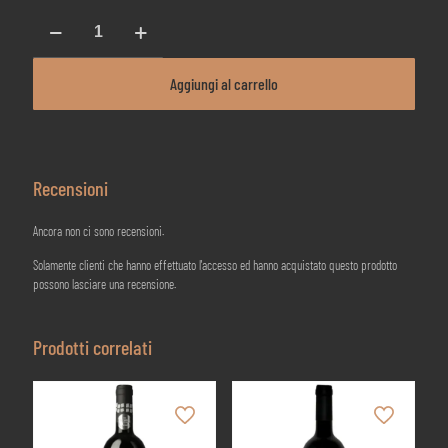
Barolo
DOCG
-
Poderi
Aggiungi al carrello
Gianni
Gagliardo
-
2019
quantità
Recensioni
Ancora non ci sono recensioni.
Solamente clienti che hanno effettuato l'accesso ed hanno acquistato questo prodotto
possono lasciare una recensione.
Prodotti correlati