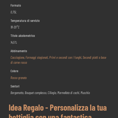
Formato
0,75L
Temperatura di servizio
18-20°C
Titolo alcolometrico
14,5%
Abbinamento
Cacciagione
,
Formaggi stagionati
,
Primi e secondi con i funghi
,
Secondi piatti a base
di carne rossa
Colore
Rosso granato
Sentori
Bergamotto, Bouquet complesso, Ciliegia, Marmellata di cachi, Muschio
Idea Regalo - Personalizza la tua
bottiglia con una fantastica