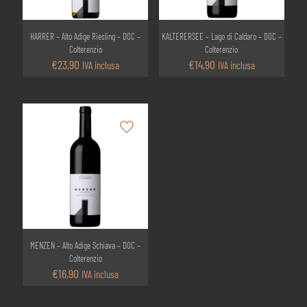
HARRER – Alto Adige Riesling – DOC –
KALTERERSEE – Lago di Caldaro – DOC –
Colterenzio
Colterenzio
€
23,90
€
14,90
IVA inclusa
IVA inclusa
MENZEN – Alto Adige Schiava – DOC –
Colterenzio
€
16,90
IVA inclusa