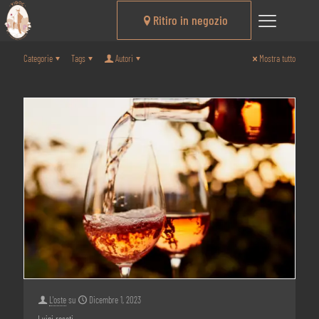
Ritiro in negozio
Categorie
Tags
Autori
Mostra tutto
L'oste
su
Dicembre 1, 2023