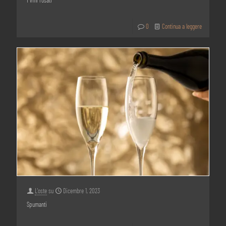
I vini rosati
0
Continua a leggere
L'oste
su
Dicembre 1, 2023
Spumanti