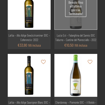
Bevuto fino
all'ultima
goccia.
Terminato!
Lafóa – Alto Adige Gewürztraminer DOC –
Lucia Est – Falanghina del Sannio DOC
Colterenzio- 2022
Taburno – Cantine del Maresciallo – 2022
€
33,90
€
10,50
IVA inclusa
IVA inclusa
Lafóa – Alto Adige Sauvignon Blanc DOC –
Chardonnay – Piemonte DOC – il Botolo –