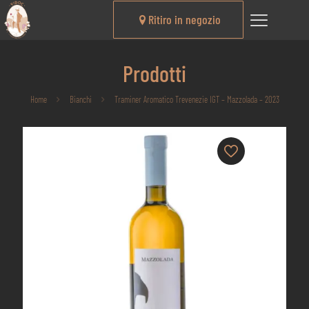
Ritiro in negozio
Prodotti
Home
Bianchi
Traminer Aromatico Trevenezie IGT – Mazzolada – 2023