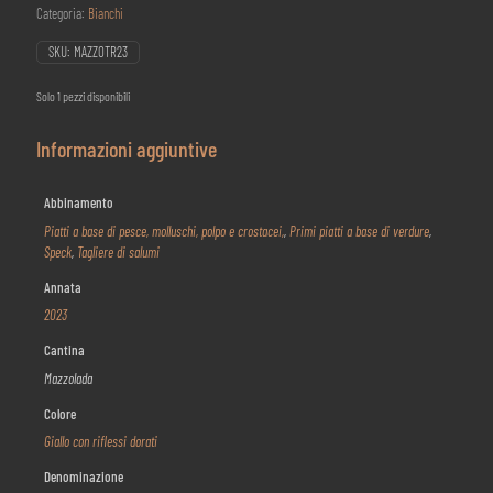
Categoria:
Bianchi
SKU:
MAZZOTR23
Solo 1 pezzi disponibili
Informazioni aggiuntive
Abbinamento
Piatti a base di pesce, molluschi, polpo e crostacei,
,
Primi piatti a base di verdure
,
Speck
,
Tagliere di salumi
Annata
2023
Cantina
Mazzolada
Colore
Giallo con riflessi dorati
Denominazione