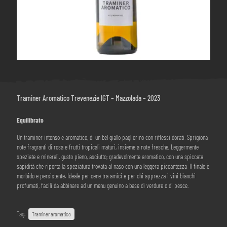
Traminer Aromatico Trevenezie IGT – Mazzolada – 2023
Equilibrato
Un traminer intenso e aromatico, di un bel giallo paglierino con riflessi dorati. Sprigiona
note fragranti di rosa e frutti tropicali maturi, insieme a note fresche, Leggermente
speziate e minerali. gusto pieno, asciutto; gradevolmente aromatico, con una spiccata
sapidità che riporta la speziatura trovata al naso con una leggera piccantezza. Il finale è
morbido e persistente. Ideale per cene tra amici e per chi apprezza i vini bianchi
profumati, facili da abbinare ad un menu genuino a base di verdure o di pesce.
Tag:
Traminer aromatico