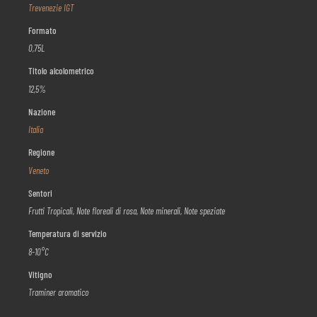
Trevenezie IGT
Formato
0,75L
Titolo alcolometrico
12,5%
Nazione
Italia
Regione
Veneto
Sentori
Frutti Tropicali, Note floreali di rosa, Note minerali, Note speziate
Temperatura di servizio
8-10°C
Vitigno
Traminer aromatico