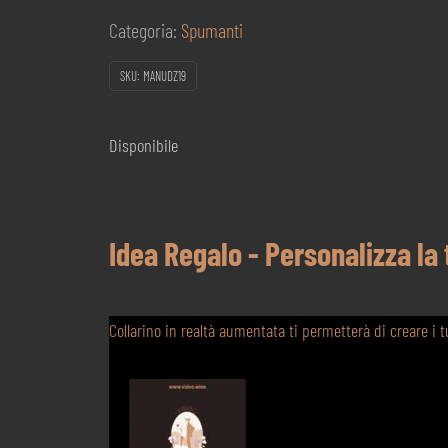
Categoria:
Spumanti
SKU:
MANUDZ19
Disponibile
Idea Regalo - Personalizza la
Collarino in realtà aumentata ti permetterà di creare i