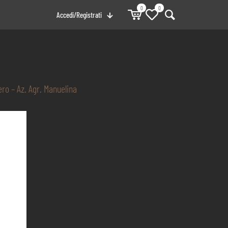
0
0
Accedi/Registrati
ro – Az. Agr. Manuelina