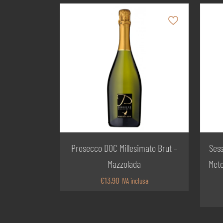
Prosecco DOC Millesimato Brut –
Sess
Mazzolada
Meto
€
13,90
IVA inclusa