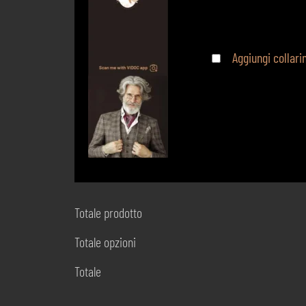
Aggiungi collar
Totale prodotto
Totale opzioni
Totale