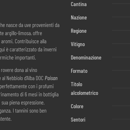
Cantina
Nazione
o che nasce da uve provenienti da
Regione
e argillo-limosa, offre
i aromi. Contribuisce alla
Vitigno
ui è caratterizzato da inverni
termiche importanti.
Denominazione
 rovere dona al vino
Formato
e al Nebbiolo d’Alba DOC
Paisan
Titolo
o perfettamente con i profumi
alcolometrico
ffinamento di 6 mesi in bottiglia
a sua piena espressione.
Colore
eganza. I tannini sono ben
tente.
Sentori