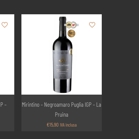
GP –
Mirintino – Negroamaro Puglia IGP – La
Pruina
€
15,90
IVA inclusa