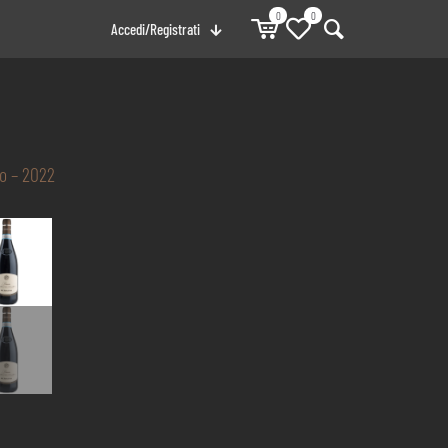
0
0
Accedi/Registrati
no – 2022