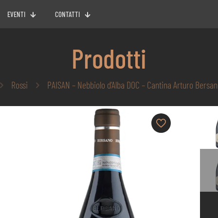
EVENTI
CONTATTI
Prodotti
Rossi
PAISAN – Nebbiolo d’Alba DOC – Cantina Arturo Bersa