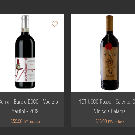
Serra – Barolo DOCG – Voerzio
METIUSCO Rosso – Salento I
Martini – 2019
Vinicola Palamà
€
59,90
€
16,90
IVA inclusa
IVA inclusa