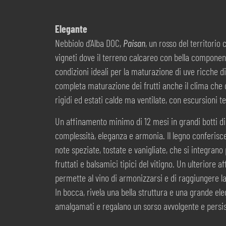
Elegante
Nebbiolo d’Alba DOC,
Paisan
, un rosso del territori
vigneti dove il terreno calcareo con bella component
condizioni ideali per la maturazione di uve ricche d
completa maturazione dei frutti anche il clima che q
rigidi ed estati calde ma ventilate, con escursioni 
Un affinamento minimo di 12 mesi in grandi botti di
complessità, eleganza e armonia. Il legno conferisc
note speziate, tostate e vanigliate, che si integran
fruttati e balsamici tipici del vitigno. Un ulteriore a
permette al vino di armonizzarsi e di raggiungere l
In bocca, rivela una bella struttura e una grande el
amalgamati e regalano un sorso avvolgente e persis