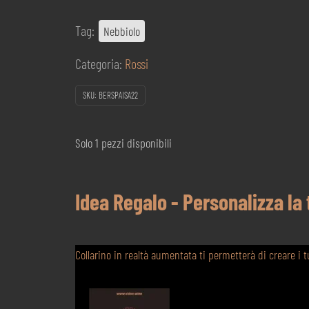
Tag:
Nebbiolo
Categoria:
Rossi
SKU:
BERSPAISA22
Solo 1 pezzi disponibili
Idea Regalo - Personalizza la
Collarino in realtà aumentata ti permetterà di creare i