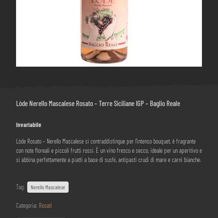
Lòde Nerello Mascalese Rosato – Terre Siciliane IGP – Baglio Reale
Invariabile
Lòde Rosato – Nerello Mascalese si contraddistingue per l’intenso bouquet, è fragrante
con note floreali e piccoli frutti rossi. È un vino fresco e secco, ideale per un aperitivo e
si abbina perfettamente a piatti a base di sushi, antipasti crudi di mare e carni bianche.
Tag:
Nerello Mascalese
Categoria:
Rosati