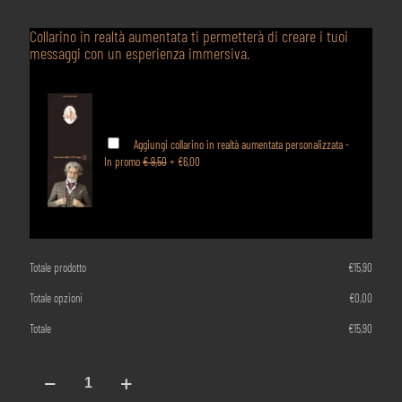
Collarino in realtà aumentata ti permetterà di creare i tuoi
messaggi con un esperienza immersiva.
Aggiungi collarino in realtà aumentata personalizzata -
In promo
€ 9,50
+
€6,00
Totale prodotto
€
15,90
Totale opzioni
€
0,00
Totale
€
15,90
Lòde
Nerello