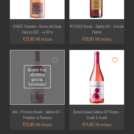
FUGACE Chiaretto – Riviera del Garda
METIUSCO Rosato – Salento IGP – Vinicola
Classico DOC – La Rifra
Palamà
€
13,90
€
16,90
IVA inclusa
IVA inclusa
Bevuto fino
all'ultima
goccia.
Terminato!
AKA – Primitivo Rosato – Salento IGT –
Donna Giuliana Calabria IGP Rosato –
Produttori di Manduria
Giraldi & Giraldi
€
13,90
€
14,90
IVA inclusa
IVA inclusa