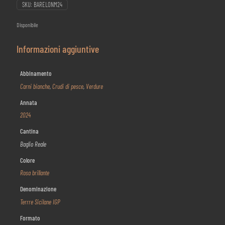
SKU:
BARELONM24
Disponibile
Informazioni aggiuntive
Abbinamento
Carni bianche
,
Crudi di pesce
,
Verdure
Annata
2024
Cantina
Baglio Reale
Colore
Rosa brillante
Denominazione
Terrre Sicilane IGP
Formato