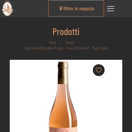
Ritiro in negozio
Prodotti
Home
Rosati
Lòde Nerello Mascalese Rosato – Terre Siciliane IGP – Baglio Reale