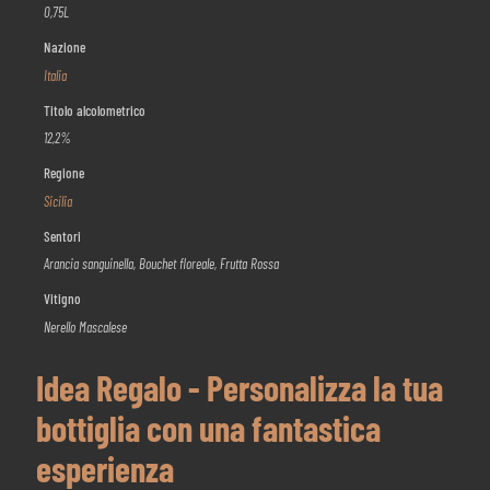
0,75L
Nazione
Italia
Titolo alcolometrico
12,2%
Regione
Sicilia
Sentori
Arancia sanguinella, Bouchet floreale, Frutta Rossa
Vitigno
Nerello Mascalese
Idea Regalo - Personalizza la tua
bottiglia con una fantastica
esperienza