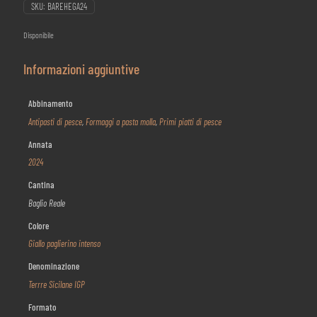
SKU:
BAREHEGA24
Disponibile
Informazioni aggiuntive
Abbinamento
Antipasti di pesce
,
Formaggi a pasta molla
,
Primi piatti di pesce
Annata
2024
Cantina
Baglio Reale
Colore
Giallo paglierino intenso
Denominazione
Terrre Sicilane IGP
Formato