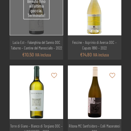
Bevuto fino
all'ultima
goccia.
Terminato!
Lucia Est – Falanghina del Sannio DOC
Fescine – Asprinio di Aversa DOC –
Taburno – Cantine del Maresciallo – 2022
Caputo 1890 – 2022
€
10,50
€
14,80
IVA inclusa
IVA inclusa
Torre di Giano – Bianco di Torgiano DOC –
Ribona MC Sant’Isidoro – Colli Maceratesi