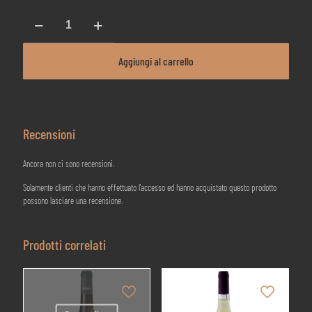
Hègadis
-
Zibibbo
Terre
Aggiungi al carrello
Siciliane
IGP
-
Baglio
Reale
Recensioni
quantità
Ancora non ci sono recensioni.
Solamente clienti che hanno effettuato l'accesso ed hanno acquistato questo prodotto
possono lasciare una recensione.
Prodotti correlati