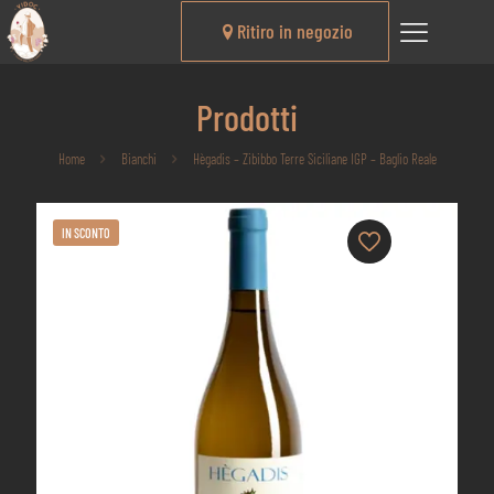
Ritiro in negozio
Prodotti
Home
Bianchi
Hègadis – Zibibbo Terre Siciliane IGP – Baglio Reale
IN SCONTO