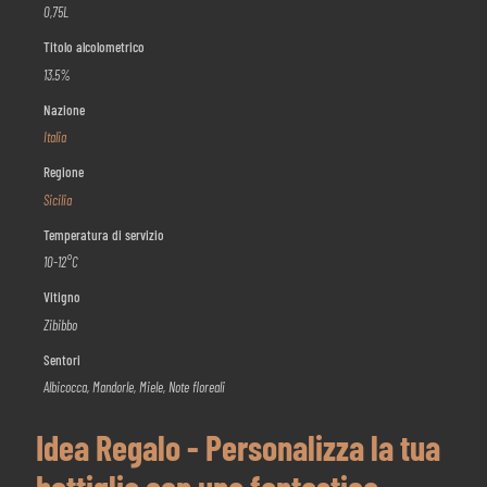
0,75L
Titolo alcolometrico
13.5%
Nazione
Italia
Regione
Sicilia
Temperatura di servizio
10-12°C
Vitigno
Zibibbo
Sentori
Albicocca, Mandorle, Miele, Note floreali
Idea Regalo - Personalizza la tua
bottiglia con una fantastica