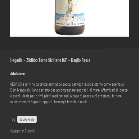
Hègadis – Zibibbo Terre Siciliane IGP – Baglio Reale
Adulatore
HÈGADIS è un vino da tavola aromatico secco, servito fresco è ottimo come aperitivo.
È un bianco siciliano perfetto per accompagnare antipasti di mare, affumicati di pesce
e sushi. Ideale per primi piatti mediterranei a base di pesce e di crostacei, fritture
miste, contorni saporiti oppure formaggi freschi e miele.
Tag:
Baglio Reale
Categoria:
Bianchi